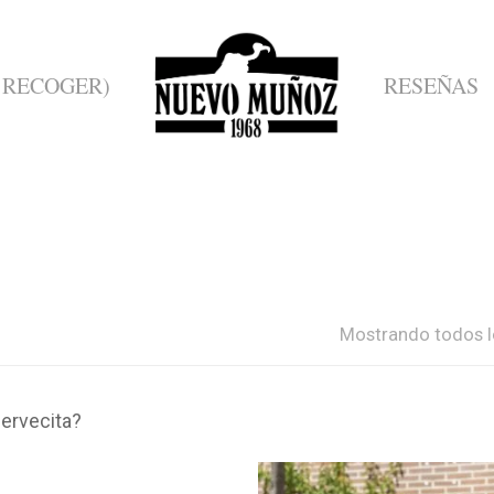
 RECOGER)
RESEÑAS
Mostrando todos l
cervecita?
ose