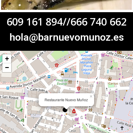
609 161 894//666 740 662
hola@barnuevomunoz.es
+
−
×
Restaurante Nuevo Muñoz