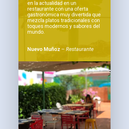
en la actualidad en un
restaurante con una oferta
gastronómica muy divertida que
mezcla platos tradicionales con
toques modernos y sabores del
mundo.
Nuevo Muñoz
–
Restaurante