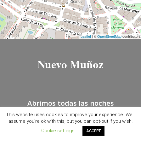
Leaflet
| ©
OpenStreetMap
contributors
Nuevo Muñoz
Abrimos todas las noches
This website uses cookies to improve your experience. We'll
Lunes:
20:30 – 00:30
assume you're ok with this, but you can opt-out if you wish.
Martes:
20:30 – 00:30
Cookie settings
Miércoles:
20:30 – 00:30
ACCEPT
Jueves:
20:30 – 00:30