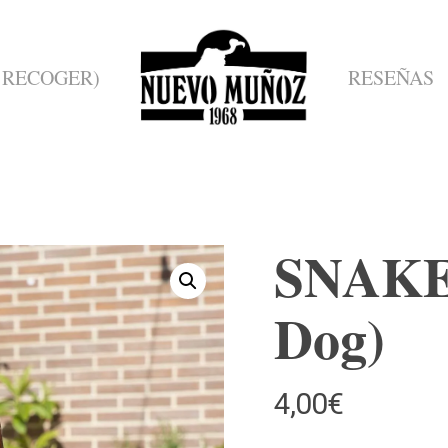
 RECOGER)
RESEÑAS
SNAKE
Dog)
ose
4,00
€