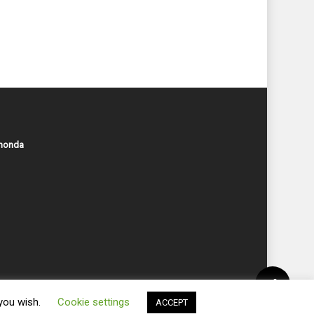
ahonda
 you wish.
Cookie settings
ACCEPT