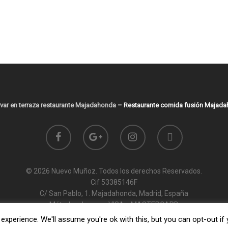
var en terraza restaurante Majadahonda
–
Restaurante comida fusión Majad
© 2026 Nuevo Muñoz. Todos los derechos Reservados.
Cif 53385146F
C/ San Pablo, 1. Majadahonda, Madrid, España
Métodos de pago: VISA y MASTERCARD
xperience. We'll assume you're ok with this, but you can opt-out if