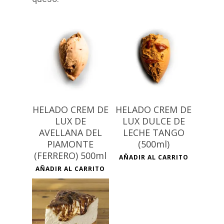
€
€
HELADO CREM DE
HELADO CREM DE
LUX DE
LUX DULCE DE
FOTOS
AVELLANA DEL
LECHE TANGO
CARTA (Local y re
PIAMONTE
(500ml)
(FERRERO) 500ml
AÑADIR AL CARRITO
RESEÑAS
AÑADIR AL CARRITO
CONTACTO
€